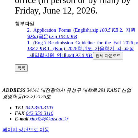
Friday, June 12, 2026.
첨부파일
2._Application_Forms_(English).zip
100.5 KB
2._지원
양식(국문).zip
104.0 KB
1._(Eng.)_Readmission_Guideline_for_the_Fall_2026.p
138.7 KB
1._(Kor.)_2026학년도_가을학기_각_과정
_재입학지원_안내.pdf
97.0 KB
전체 다운로드
목록
ADDRESS
34141 대전광역시 유성구 대학로 291 KAIST 산업
경영학동(E2-2) 2126호
TEL
042-350-3103
FAX
042-350-3110
E-mail
xinxi24@kaist.ac.kr
페이지 상단으로 이동