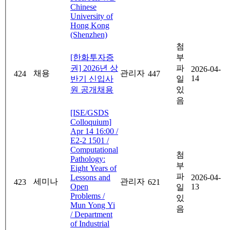
Chinese
University of
Hong Kong
(Shenzhen)
첨
[한화투자증
부
권] 2026년 상
파
2026-04-
채용
관리자
424
447
14
반기 신입사
일
원 공개채용
있
음
[ISE/GSDS
Colloquium]
Apr 14 16:00 /
E2-2 1501 /
Computational
첨
Pathology:
부
Eight Years of
파
Lessons and
2026-04-
세미나
관리자
423
621
Open
13
일
Problems /
있
Mun Yong Yi
음
/ Department
of Industrial