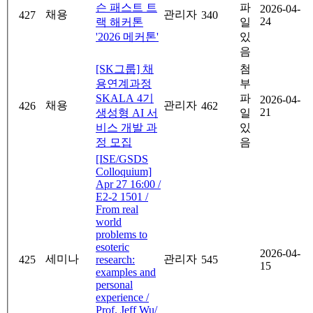
슨 패스트 트
파
2026-04-
채용
관리자
427
340
24
랙 해커톤
일
'2026 메커톤'
있
음
[SK그룹] 채
첨
용연계과정
부
SKALA 4기
파
2026-04-
채용
관리자
426
462
21
생성형 AI 서
일
비스 개발 과
있
정 모집
음
[ISE/GSDS
Colloquium]
Apr 27 16:00 /
E2-2 1501 /
From real
world
problems to
esoteric
2026-04-
세미나
관리자
425
research:
545
15
examples and
personal
experience /
Prof. Jeff Wu/